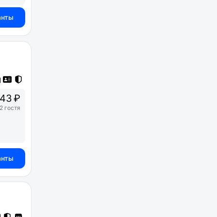
анты
543 ₽
2 гостя
анты