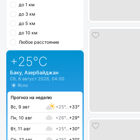
до 1 км
до 3 км
до 5 км
до 10 км
Любое расстояние
+25
°C
Баку, Азербайджан
Сб, 8 август 2026, 04:00
Ясно
Прогноз на неделю
Вс, 9 авг
+25°…
+33°
Пн, 10 авг
+26°…
+29°
Вт, 11 авг
+25°…
+30°
Ср, 12 авг
+25°…
+30°