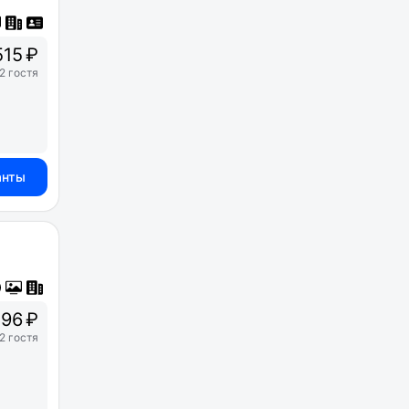
515 ₽
2 гостя
анты
96 ₽
2 гостя