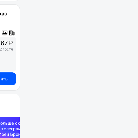
каз
67 ₽
2 гостя
анты
Больше скидок —
 телеграм-канале
Моей Брони