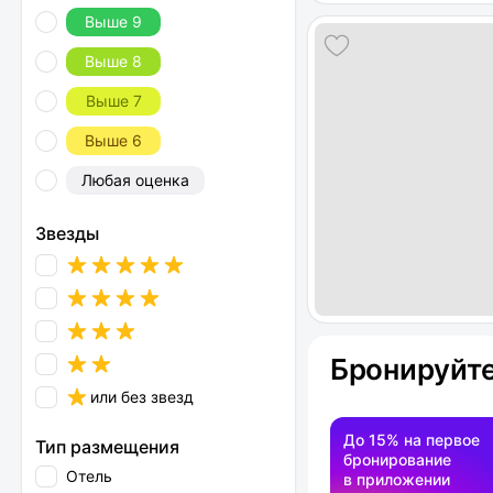
Выше 9
Выше 8
Выше 7
Выше 6
Любая оценка
Звезды
Бронируйте
или без звезд
До 15% на первое
Тип размещения
бронирование
Отель
в приложении