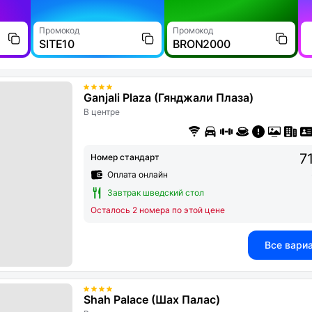
Промокод
Промокод
SITE10
BRON2000
Ganjali Plaza (Гянджали Плаза)
В центре
7
Номер стандарт
Оплата онлайн
Завтрак шведский стол
Осталось 2 номера по этой цене
Все вари
Shah Palace (Шах Палас)