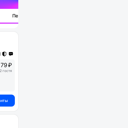
Перейти
179 ₽
2 гостя
анты