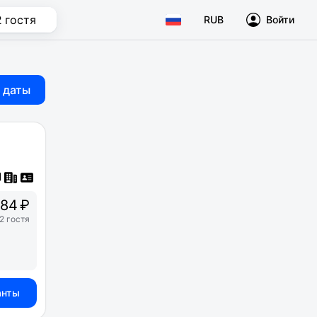
2 гостя
RUB
Войти
 даты
84 ₽
2 гостя
анты