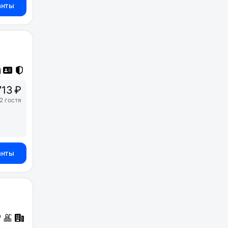
анты
13 ₽
2 гостя
анты