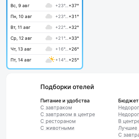
Вс, 9 авг
+23°…
+37°
Пн, 10 авг
+23°…
+31°
Вт, 11 авг
+22°…
+32°
Ср, 12 авг
+21°…
+33°
Чт, 13 авг
+16°…
+26°
Пт, 14 авг
+14°…
+25°
Подборки отелей
Питание и удобства
Бюджет
С завтраком
Недоро
С завтраком в центре
Недорог
С рестораном
В центр
С животными
Лучшие 
С завтр