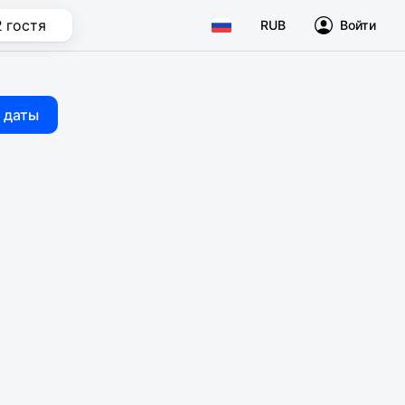
2 гостя
RUB
Войти
 даты