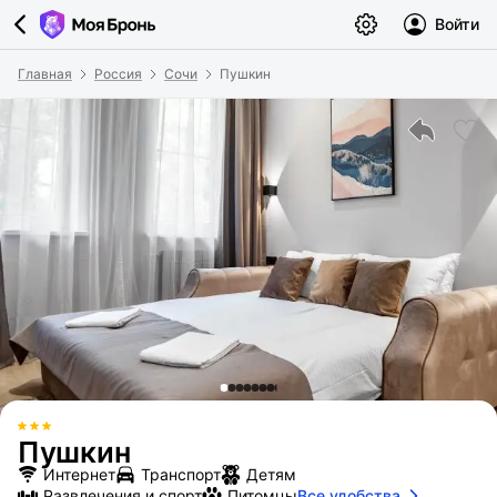
Войти
Главная
Россия
Сочи
Пушкин
Пушкин
Интернет
Транспорт
Детям
Развлечения и спорт
Питомцы
Все удобства