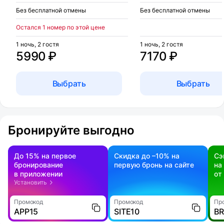
Без бесплатной отмены
Без бесплатной отмены
Остался 1 номер по этой цене
1 ночь, 2 гостя
1 ночь, 2 гостя
5990 ₽
7170 ₽
Выбрать
Выбрать
Бронируйте выгодно
До 15% на первое
Скидка до –10% на
Сэ
бронирование
первую бронь на сайте
на
в приложении
от
Установить
Промокод
Промокод
Пр
APP15
SITE10
B