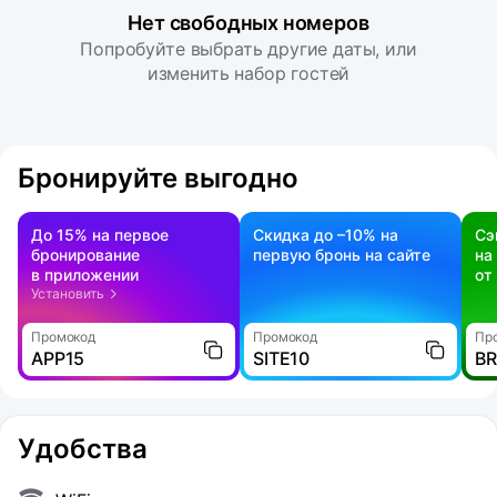
Нет свободных номеров
Попробуйте выбрать другие даты, или
изменить набор гостей
Бронируйте выгодно
До 15% на первое
Скидка до –10% на
Сэ
бронирование
первую бронь на сайте
на
в приложении
от
Установить
Промокод
Промокод
Пр
APP15
SITE10
B
Удобства