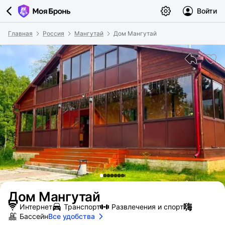
Войти
Главная
Россия
Мангутай
Дом Мангутай
Дом Мангутай
Интернет
Транспорт
Развлечения и спорт
Бассейн
Все удобства