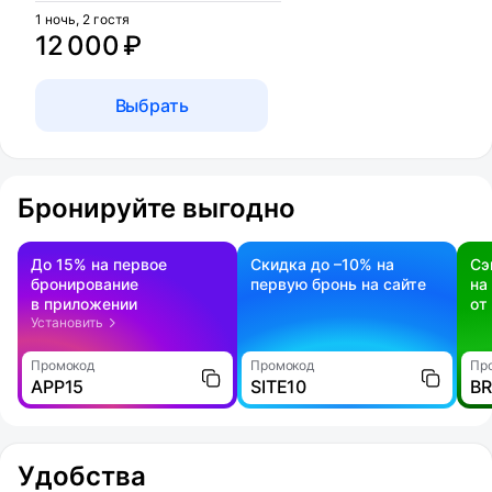
1 ночь, 2 гостя
12 000 ₽
Выбрать
Бронируйте выгодно
До 15% на первое
Скидка до –10% на
Сэ
бронирование
первую бронь на сайте
на
в приложении
от
Установить
Промокод
Промокод
Пр
APP15
SITE10
B
Удобства