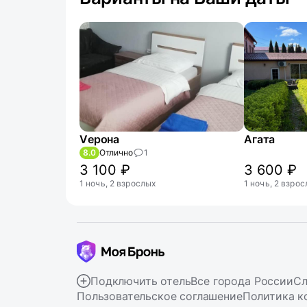
Vерона
Агата
8.0
Отлично
1
3 100 ₽
3 600 ₽
1 ночь, 2 взрослых
1 ночь, 2 взро
Подключить отель
Все города России
Сл
Пользовательское соглашение
Политика к