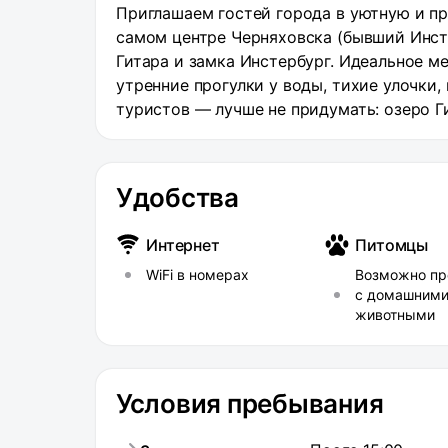
Приглашаем гостей города в уютную и пр
самом центре Черняховска (бывший Инст
Гитара и замка Инстербург. Идеальное м
утренние прогулки у воды, тихие улочки
туристов — лучше не придумать: озеро 
исторический центр магазины, кафе, тра
подъезд 3 отдельные комнаты 3 кровати 
тёплая, тихая подходит для коротких и 
Удобства
город с европейским шармом, который в
Калининградской области.
Интернет
Питомцы
WiFi в номерах
Возможно пр
с домашним
животными
Условия пребывания