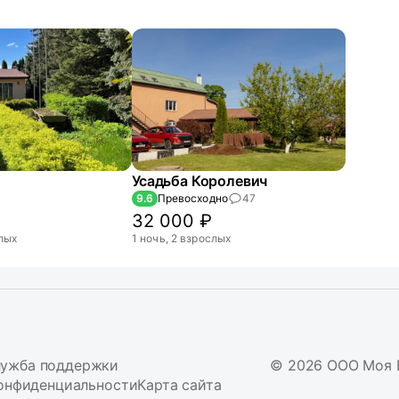
Усадьба Королевич
9.6
Превосходно
47
32 000 ₽
слых
1 ночь, 2 взрослых
ужба поддержки
© 2026 ООО Моя 
онфиденциальности
Карта сайта