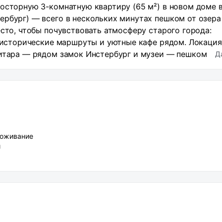
осторную 3-комнатную квартиру (65 м²) в новом доме 
ербург) — всего в нескольких минутах пешком от озера
есто, чтобы почувствовать атмосферу старого города:
, исторические маршруты и уютные кафе рядом. Локация
Гитара — рядом замок Инстербург и музеи — пешком
Д
нспорт — всё поблизости О квартире: новый дом, чисты
— удобно для семьи или компании до 5–6 человек светл
длительных поездок, командировок Черняховск — уютны
сё чаще выбирают для неспешных путешествий по
оживание
и