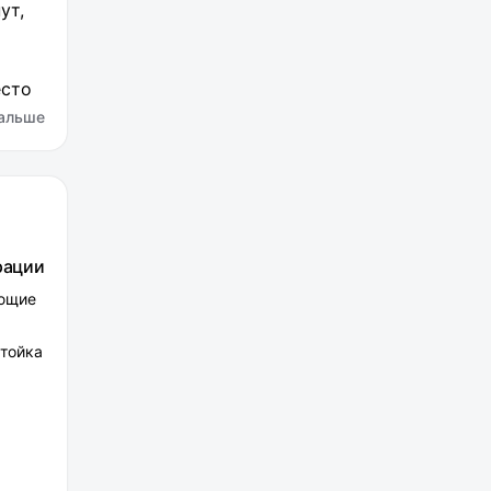
ут,
есто
альше
рации
ающие
стойка