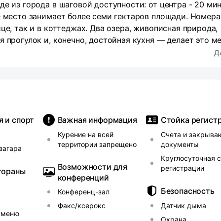
е из города в шаговой доступности: от центра - 20 мин
е место занимает более семи гектаров площади. Номера
це, так и в коттеджах. Два озера, живописная природа,
я прогулок и, конечно, достойная кухня — делает это м
Д
я и спорт
Важная информация
Стойка регист
Курение на всей
Счета и закрыв
территории запрещено
документы
загара
Круглосуточная 
Возможности для
регистрации
тораны
конференций
Безопасность
Конференц-зал
Факс/ксерокс
Датчик дыма
 меню
Охрана