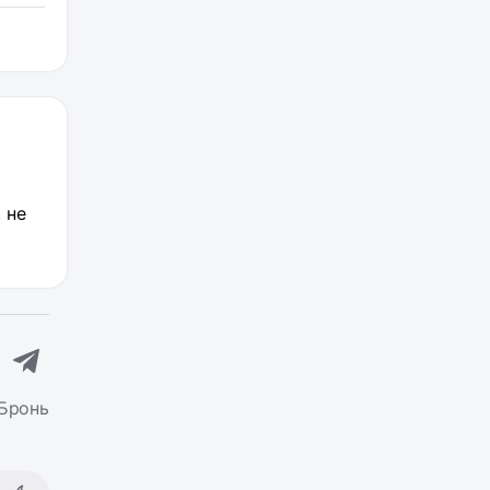
 не
Бронь