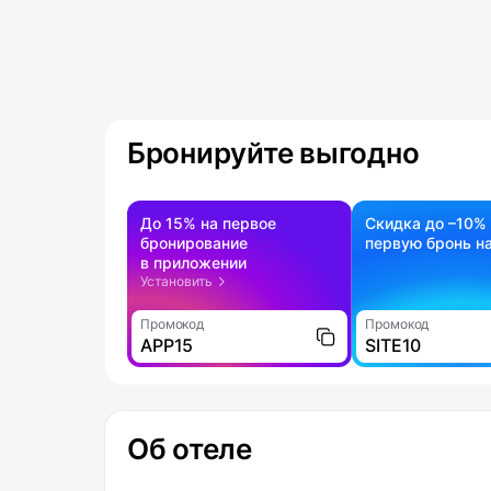
Бронируйте выгодно
До 15% на первое
Скидка до –10%
бронирование
первую бронь на
в приложении
Установить
Промокод
Промокод
APP15
SITE10
Об отеле