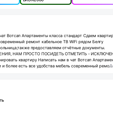
чат Вотсап Апартаменты класса стандарт Сдаем квартир
 современный ремонт кабельное ТВ WiFi рядом Белгу
больница,также предоставляем отчётные документы.
ДЕНИЯ, НАМ ПРОСТО ПОСИДЕТЬ ОТМЕТИТЬ - ИСКЛЮЧЕ
ировать квартиру Написать нам в чат Вотсап Апартаме
и и более есть все удобства мебель современный ремон
Д
тивный университет ,областная больница,также
пальных мест 2 ВЕЧЕРИНКИ, ДНИ РОЖДЕНИЯ, НАМ ПРОС
тира только для проживания Забронировать квартиру
ласса стандарт Сдаем квартиру на сутки и более есть 
ельное ТВ WiFi рядом Белгу ,кооперативный университ
ть
ем отчётные документы. спальных мест 2 ВЕЧЕРИНКИ, Д
ТИТЬ - ИСКЛЮЧЕНО. Квартира только для проживан