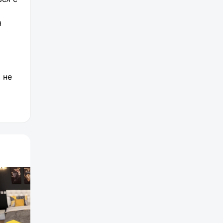
я
 не