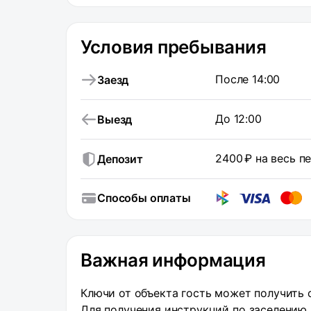
Забронировать квартиру Написать нам в 
сутки и более есть все удобства мебель
,кооперативный университет ,областная 
Условия пребывания
спальных мест 2 ВЕЧЕРИНКИ, ДНИ РОЖ
Квартира только для проживания
После 14:00
Заезд
До 12:00
Выезд
2400 ₽ на весь 
Депозит
Способы оплаты
Важная информация
Ключи от объекта гость может получить 
Для получения инструкций по заселению 