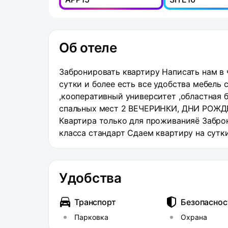
Об отеле
Забронировать квартиру Написать нам в 
сутки и более есть все удобства мебель
,кооперативный университет ,областная 
спальных мест 2 ВЕЧЕРИНКИ, ДНИ РОЖ
Квартира только для проживанияё Заброн
класса стандарт Сдаем квартиру на сутк
кабельное ТВ WiFi рядом Белгу ,коопера
предоставляем отчётные документы. с
ПОСИДЕТЬ ОТМЕТИТЬ - ИСКЛЮЧЕНО. Квар
Удобства
Написать нам в чат Вотсап Апартаменты к
удобства мебель современный ремонт каб
Транспорт
Безопаснос
,областная больница,также предоставля
Парковка
Охрана
РОЖДЕНИЯ, НАМ ПРОСТО ПОСИДЕТЬ ОТМЕ