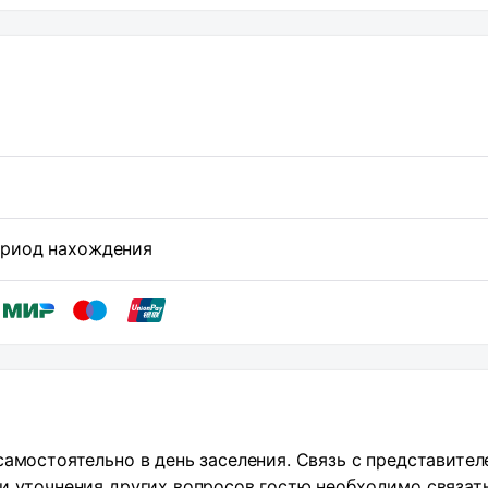
чат Вотсап Апартаменты класса стандарт Сдаем квартир
 современный ремонт кабельное ТВ WiFi рядом Белгу
больница,также предоставляем отчётные документы.
ДЕНИЯ, НАМ ПРОСТО ПОСИДЕТЬ ОТМЕТИТЬ - ИСКЛЮЧЕ
период нахождения
самостоятельно в день заселения. Связь с представител
и уточнения других вопросов гостю необходимо связат