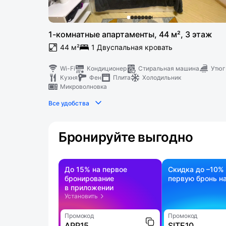
1-комнатные апартаменты, 44 м², 3 этаж
44 м²
1 Двуспальная кровать
Wi-Fi
Кондиционер
Стиральная машина
Утюг
Кухня
Фен
Плита
Холодильник
Микроволновка
Все удобства
Бронируйте выгодно
До 15% на первое
Скидка до –10%
бронирование
первую бронь на
в приложении
Установить
Промокод
Промокод
APP15
SITE10