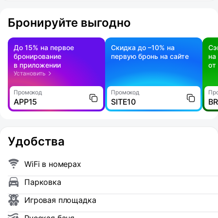
Бронируйте выгодно
До 15% на первое
Скидка до –10% на
Сэ
бронирование
первую бронь на сайте
на
в приложении
от
Установить
Промокод
Промокод
Пр
APP15
SITE10
B
Удобства
WiFi в номерах
Парковка
Игровая площадка