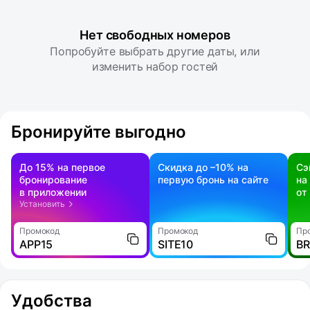
Нет свободных номеров
Попробуйте выбрать другие даты, или
изменить набор гостей
Бронируйте выгодно
До 15% на первое
Скидка до –10% на
Сэ
бронирование
первую бронь на сайте
на
в приложении
от
Установить
Промокод
Промокод
Пр
APP15
SITE10
B
Удобства