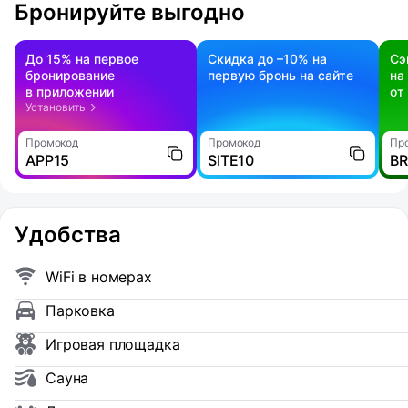
Бронируйте выгодно
До 15% на первое
Скидка до –10% на
Сэ
бронирование
первую бронь на сайте
на
в приложении
от
Установить
Промокод
Промокод
Пр
APP15
SITE10
B
Удобства
WiFi в номерах
Парковка
Игровая площадка
Сауна