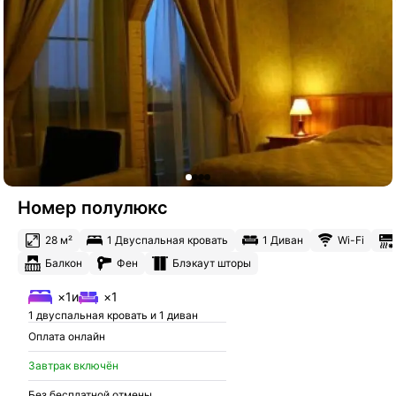
Номер полулюкс
28 м²
1 Двуспальная кровать
1 Диван
Wi-Fi
Балкон
Фен
Блэкаут шторы
×1
и
×1
1 двуспальная кровать и 1 диван
Оплата онлайн
Завтрак включён
Без бесплатной отмены