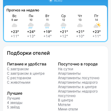
Ясно
Прогноз на неделю
Вс
Пн
Вт
Ср
Чт
Пт
9 авг
10
11
12
13
14
+23°
+24°
+19°
+21°
+21°
+23°
+11°
+13°
+14°
+12°
+10°
+11°
Подборки отелей
Питание и удобства
Посуточно в городе
С завтраком
На сутки
С завтраком в центре
Апартаменты
С рестораном
Апартаменты посуточно
С животными
Апартаменты недорого
Апартаменты в центре
Апартаменты недорого
Лучшие
посуточно
Лучшие
В центре
4 звезды
Мотели
5 звёзд
Мини-отели