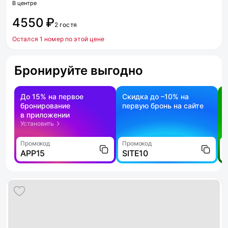
В центре
4550 ₽
2 гостя
Остался 1 номер по этой цене
Бронируйте выгодно
До 15% на первое
Скидка до –10% на
бронирование
первую бронь на сайте
н
в приложении
о
Установить
Промокод
Промокод
П
APP15
SITE10