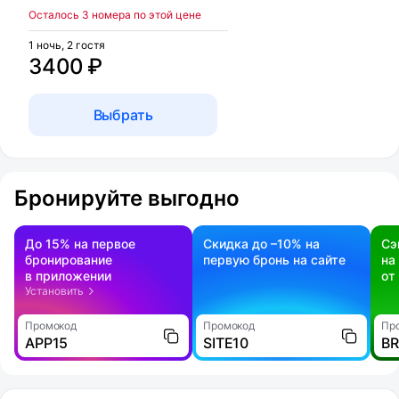
Осталось 3 номера по этой цене
1 ночь, 2 гостя
3400 ₽
Выбрать
Бронируйте выгодно
До 15% на первое
Скидка до –10% на
Сэ
бронирование
первую бронь на сайте
на
в приложении
от
Установить
Промокод
Промокод
Пр
APP15
SITE10
B