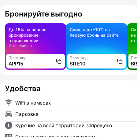
Бронируйте выгодно
До 15% на первое
Скидка до –10% на
Сэ
бронирование
первую бронь на сайте
на
в приложении
от
Установить
Промокод
Промокод
Пр
APP15
SITE10
B
Удобства
WiFi в номерах
Парковка
Курение на всей территории запрещено
Счета и закрывающие документы