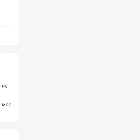
 не
х мер