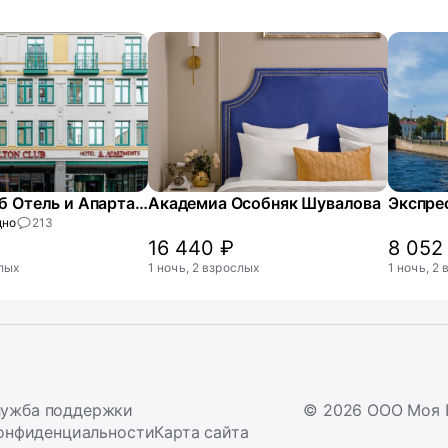
Велтон Клаб Отель и Апартаменты (Welton Club Hotel & Apartments)
Академиа Особняк Шувалова
дно
213
16 440 ₽
8 052
слых
1 ночь, 2 взрослых
1 ночь, 2
ужба поддержки
© 2026 ООО Моя 
онфиденциальности
Карта сайта