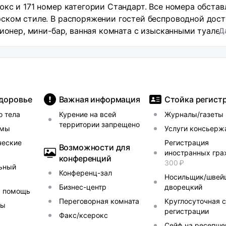
кс и 171 номер категории Стандарт. Все номера обста
ском стиле. В распоряжении гостей беспроводной дост
ционер, мини-бар, ванная комната с изысканными туалет
Д
рритории есть бар Von Witte, винный погреб 1853 с
та, панорамный ресторан Bellevue на 9 этаже с видом н
и Дворцовую площадь, Исаакиевский собор, Спас на кро
е работает оздоровительный центр с сауной, джакузи, 
огут заказать трансфер, экскурсионное обслуживание,
здоровье
Важная информация
Стойка регист
доступны конференц-залы и переговорные комнаты.
о тела
Курение на всей
Журналы/газеты
территории запрещено
ммы
Услуги консьерж
ческие
Регистрация
Возможности для
иностранных гр
конференций
300 ₽
ьный
Конференц-зал
Носильщик/швей
Бизнес-центр
дворецкий
я помощь
Переговорная комната
Круглосуточная 
ты
регистрации
Факс/ксерокс
Сейф на ресепше