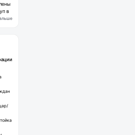
влены
уп в
но-
альше
а
ви,
SPA-
рации
а
аждан
цар/
стойка
н