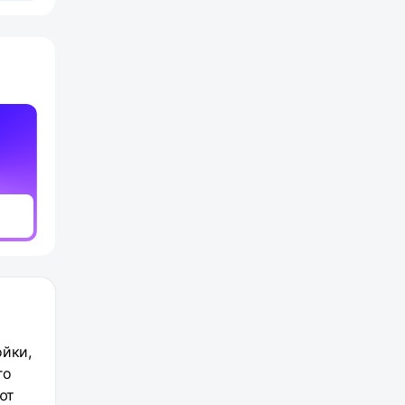
ойки,
го
ют