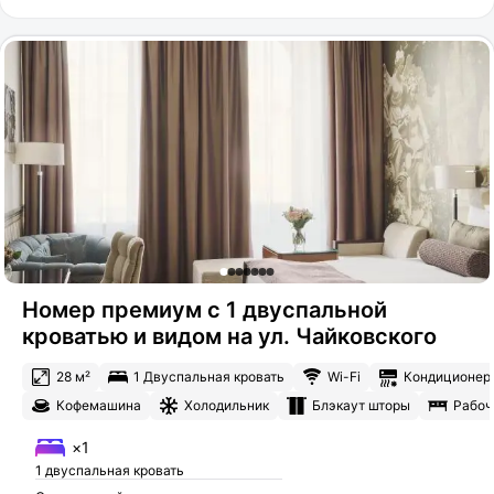
Номер премиум с 1 двуспальной
кроватью и видом на ул. Чайковского
28 м²
1 Двуспальная кровать
Wi-Fi
Кондиционер
Кофемашина
Холодильник
Блэкаут шторы
Рабоч
×1
1 двуспальная кровать