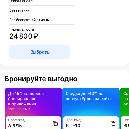
Оплата онлайн
Без питания
Без бесплатной отмены
1 ночь, 2 гостя
24 800 ₽
Выбрать
Бронируйте выгодно
До 15% на первое
Скидка до –10% на
Сэ
бронирование
первую бронь на сайте
на
в приложении
от
Установить
Промокод
Промокод
Пр
APP15
SITE10
B