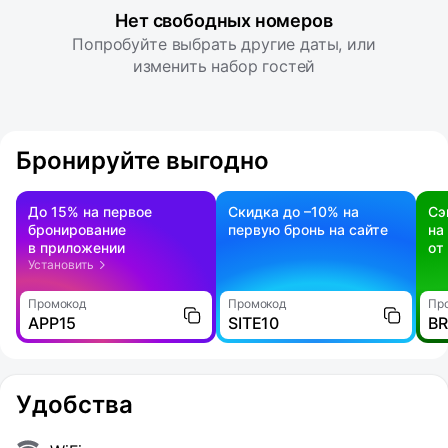
Нет свободных номеров
Попробуйте выбрать другие даты, или
изменить набор гостей
Бронируйте выгодно
До 15% на первое
Скидка до –10% на
Сэ
бронирование
первую бронь на сайте
на
в приложении
от
Установить
Промокод
Промокод
Пр
APP15
SITE10
B
Удобства