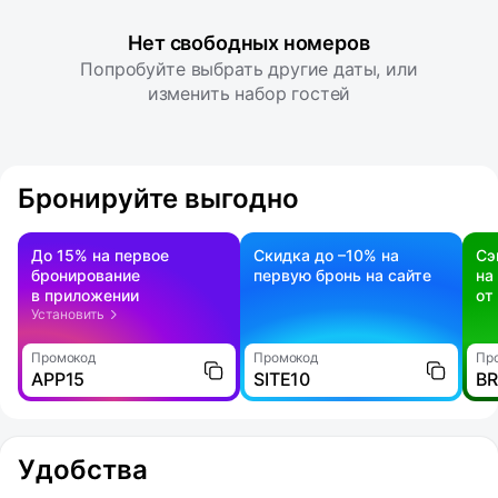
Нет свободных номеров
Попробуйте выбрать другие даты, или
изменить набор гостей
Бронируйте выгодно
До 15% на первое
Скидка до –10% на
Сэ
бронирование
первую бронь на сайте
на
в приложении
от
Установить
Промокод
Промокод
Пр
APP15
SITE10
B
Удобства