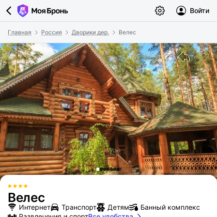
Войти
Главная
Россия
Дворики дер.
Велес
Велес
Интернет
Транспорт
Детям
Банный комплекс
Развлечения и спорт
Все удобства