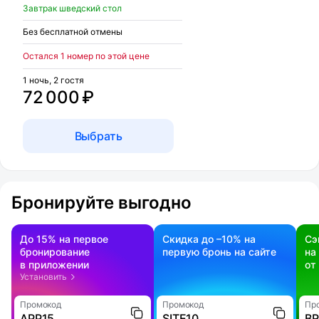
Завтрак шведский стол
Без бесплатной отмены
Остался 1 номер по этой цене
1 ночь, 2 гостя
72 000 ₽
Выбрать
Бронируйте выгодно
До 15% на первое
Скидка до –10% на
Сэ
бронирование
первую бронь на сайте
на
в приложении
от
Установить
Промокод
Промокод
Пр
APP15
SITE10
B