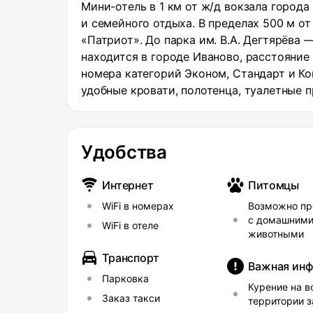
Мини-отель в 1 км от ж/д вокзала город
и семейного отдыха. В пределах 500 м о
«Патриот». До парка им. В.А. Дегтярёва 
находится в городе Иваново, расстояние
номера категорий Эконом, Стандарт и Ко
удобные кровати, полотенца, туалетные 
Комфорт в распоряжении также телевизор
номеров категории Эконом санузел — об
отеля работает кафе. Доступны Wi-Fi, се
Удобства
оставить личный автомобиль на парковк
Интернет
Питомцы
WiFi в номерах
Возможно пр
с домашним
WiFi в отеле
животными
Транспорт
Важная ин
Парковка
Курение на в
Заказ такси
территории 