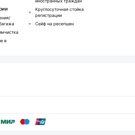
иностранных граждан
рии
Круглосуточная стойка
регистрации
ения/
 багажа
Сейф на ресепшен
имчистка
е в