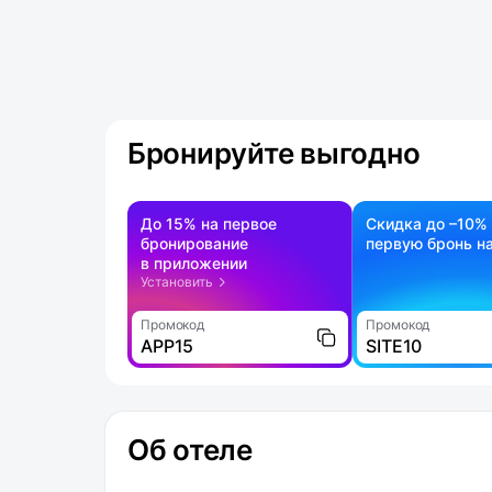
Бронируйте выгодно
До 15% на первое
Скидка до –10%
бронирование
первую бронь на
в приложении
Установить
Промокод
Промокод
APP15
SITE10
Об отеле