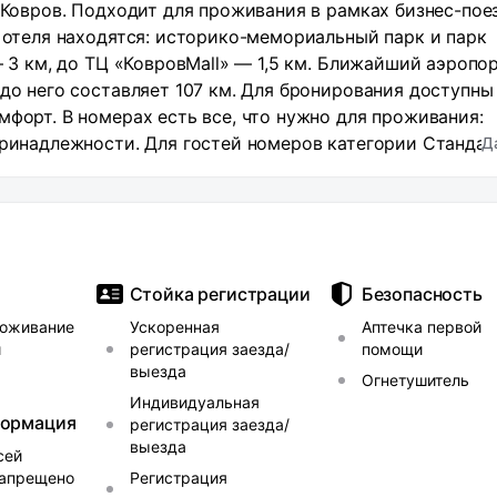
а Ковров. Подходит для проживания в рамках бизнес-пое
т отеля находятся: историко-мемориальный парк и парк
— 3 км, до ТЦ «КовровMall» — 1,5 км. Ближайший аэропо
 до него составляет 107 км. Для бронирования доступны
мфорт. В номерах есть все, что нужно для проживания:
принадлежности. Для гостей номеров категории Стандар
Д
, холодильник и собственная ванная комната, для гост
щий. Ежедневно проводится сухая уборка. На территор
рвис прачечной, комната для хранения багажа. Гости мог
е при отеле. Доступно проживание с домашними животн
Стойка регистрации
Безопасность
оживание
Ускоренная
Аптечка первой
и
регистрация заезда/
помощи
выезда
Огнетушитель
Индивидуальная
формация
регистрация заезда/
выезда
сей
запрещено
Регистрация