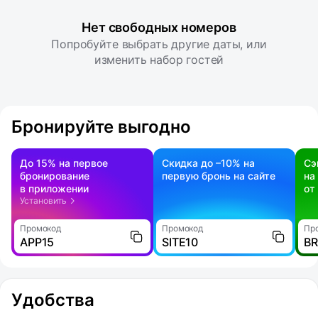
Нет свободных номеров
Попробуйте выбрать другие даты, или
изменить набор гостей
Бронируйте выгодно
До 15% на первое
Скидка до –10% на
Сэ
бронирование
первую бронь на сайте
на
в приложении
от
Установить
Промокод
Промокод
Пр
APP15
SITE10
B
Удобства