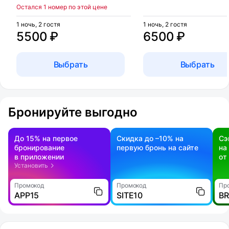
Остался 1 номер по этой цене
1 ночь, 2 гостя
1 ночь, 2 гостя
5500 ₽
6500 ₽
Выбрать
Выбрать
Бронируйте выгодно
До 15% на первое
Скидка до –10% на
Сэ
бронирование
первую бронь на сайте
на
в приложении
от
Установить
Промокод
Промокод
Пр
APP15
SITE10
B