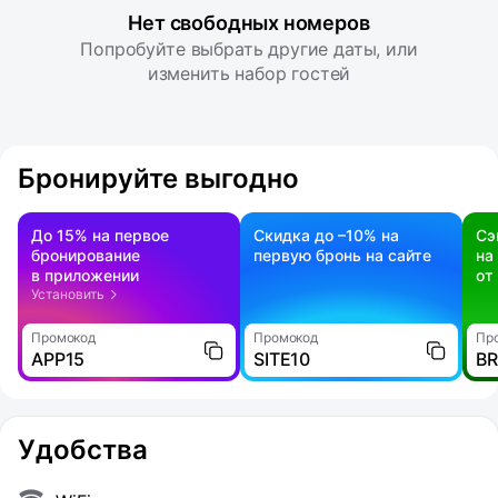
Нет свободных номеров
Попробуйте выбрать другие даты, или
изменить набор гостей
Бронируйте выгодно
До 15% на первое
Скидка до –10% на
Сэ
бронирование
первую бронь на сайте
на
в приложении
от
Установить
Промокод
Промокод
Пр
APP15
SITE10
B
Удобства