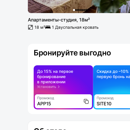
Апартаменты-студия, 18м²
18 м²
1 Двуспальная кровать
Бронируйте выгодно
До 15% на первое
Скидка до –10%
бронирование
первую бронь на
в приложении
Установить
Промокод
Промокод
APP15
SITE10