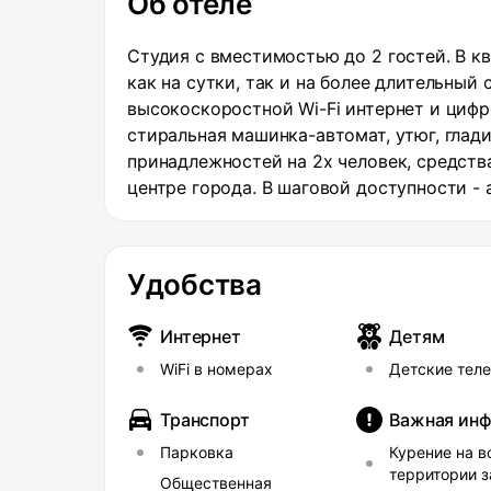
Об отеле
Студия с вместимостью до 2 гостей. В к
как на сутки, так и на более длительный 
высокоскоростной Wi-Fi интернет и цифр
стиральная машинка-автомат, утюг, глади
принадлежностей на 2х человек, средств
цeнтpе гopодa. В шаговой доступности - 
общественного транспорта по городу, м
хозяйственные павильоны, работающие кр
передвижения на общественном транспорт
Удобства
находится менее, чем в километре от пр
для автомобиля. Не сдаётся с животными
Интернет
Детям
WiFi в номерах
Детские тел
Транспорт
Важная ин
Парковка
Курение на в
территории 
Общественная