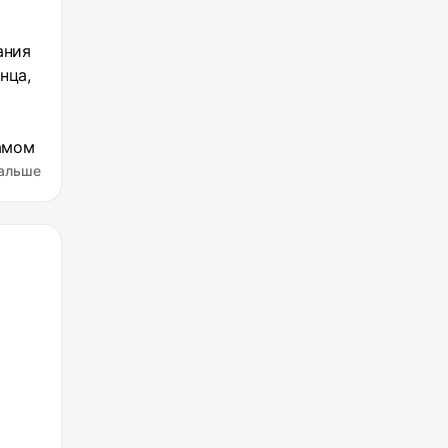
ания
нца,
самом
новки
альше
он
та