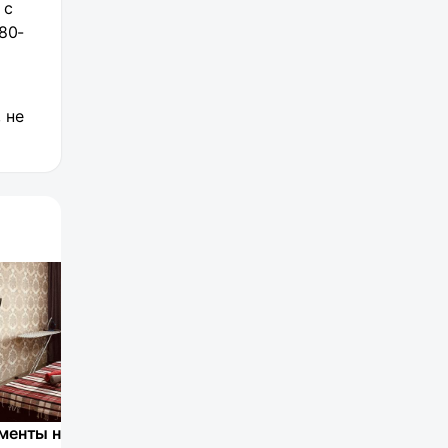
 с
80-
 не
Апартаменты на улице Суворова
Апартаменты на улице Мира