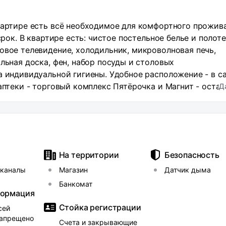
вартире есть всё необходимое для комфортного прожив
срок. В квартире есть: чистое постельное белье и полоте
овое телевидение, холодильник, микроволновая печь,
льная доска, фен, набор посуды и столовых
а индивидуальной гигиены. Удобное расположение - в 
аптеки - торговый комплекс Пятёрочка и Магнит - оста
Д
еждугородних маршрутов и такси - продуктово-
углосуточно. - больница - Ростов-на-Дону в получасе
е, а если путешествуете на автомобиле - трасса М4-Д
оживания и, на указанном адресе, есть парковочные мес
. Курение строго запрещено.
На территории
Безопасность
еканалы
Магазин
Датчик дыма
Банкомат
формация
Стойка регистрации
сей
запрещено
Счета и закрывающие