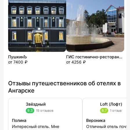
ПушкинЪ
ГИС гостинично-ресторанный комплекс (АНХК)
от 7400 ₽
от 4256 ₽
Отзывы путешественников об отелях в
Ангарске
Звёздный
Loft (Лофт)
9.3
8.7
15 отзывов
1 отзыв
Полина
Вероника
Интересный отель. Мне
Отличный отель почт