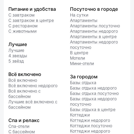
Питание и удобства
Посуточно в городе
С завтраком
На сутки
С завтраком в центре
Апартаменты
С рестораном
Апартаменты посуточно
С животными
Апартаменты недорого
Апартаменты в центре
Апартаменты недорого
Лучшие
посуточно
Лучшие
В центре
4 звезды
Мотели
5 звёзд
Мини-отели
Всё включено
За городом
Всё включено
Базы отдыха
Всё включено недорого
Базы отдыха недорого
Всё включено с
Базы отдыха посуточно
бассейном
Базы отдыха недорого
Лучшие всё включено с
посуточно
бассейном
Базы отдыха в центре
Коттеджи
Спа и релакс
Коттеджи недорого
Коттеджи посуточно
Спа-отели
Коттеджи недорого
С бассейном