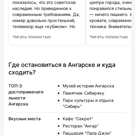
показалось, что это советское
центре города, очень
наследие. Но приведенное к
понравился стильный
современным требованиям. Да,
— ничего лишнего. У
номер довольно простенький,
кровати, современна
телевизор еще «кубиком». Но
техника. Внимательн
при этом чисто, и это главное.
персонал и уютная а
Читать полностью
Читать полностью
Зато на территории и бассейн, и
: Звёздный
: Loft (Лофт)
зал для мероприятий, ресторан,
тренажеры В общем, парк-отель
как он есть. И цена супер!
Где остановиться в Ангарске и куда
сходить?
ТОП-3
Музей истории Ангарска
достопримечате
Памятник Сибиряку
льности
Парк культуры и отдыха
Ангарска
"Сибирь"
Вкусные места
Кафе "Секрет"
Ресторан "Ангар"
Пиццерия "Папа Джон"