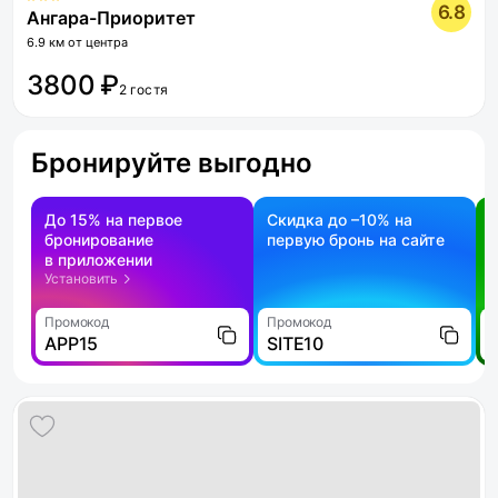
6.8
Ангара-Приоритет
6.9 км от центра
3800 ₽
2 гостя
Бронируйте выгодно
До 15% на первое
Скидка до –10% на
бронирование
первую бронь на сайте
н
в приложении
о
Установить
Промокод
Промокод
П
APP15
SITE10