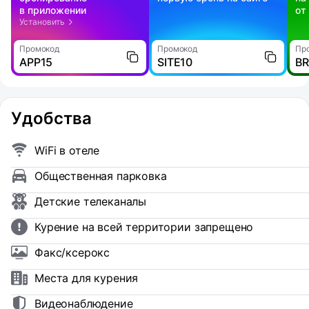
в приложении
от
Установить
Промокод
Промокод
Пр
APP15
SITE10
B
Удобства
WiFi в отеле
Общественная парковка
Детские телеканалы
Курение на всей территории запрещено
Факс/ксерокс
Места для курения
Видеонаблюдение