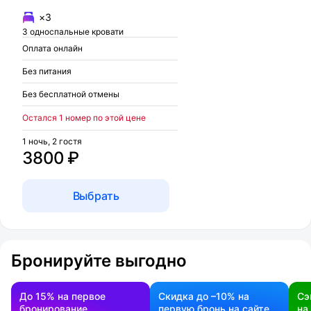
×3
3 односпальные кровати
Оплата онлайн
Без питания
Без бесплатной отмены
Остался 1 номер по этой цене
1 ночь, 2 гостя
3800 ₽
Выбрать
Бронируйте выгодно
До 15% на первое
Скидка до –10% на
Сэ
бронирование
первую бронь на сайте
на