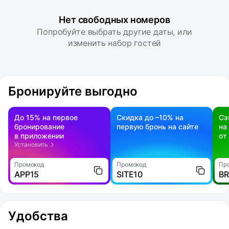
Нет свободных номеров
Попробуйте выбрать другие даты, или
изменить набор гостей
Бронируйте выгодно
До 15% на первое
Скидка до –10% на
Сэ
бронирование
первую бронь на сайте
на
в приложении
от
Установить
Промокод
Промокод
Пр
APP15
SITE10
B
Удобства