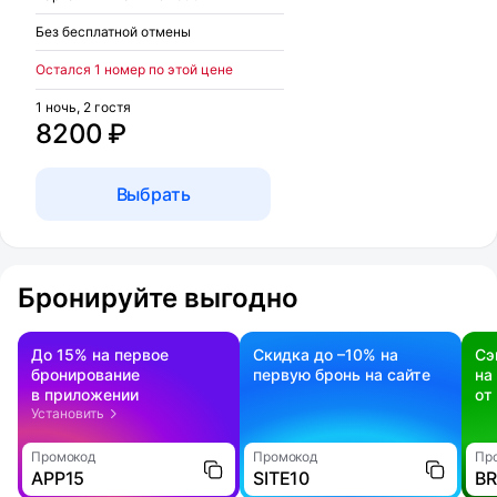
Без бесплатной отмены
Остался 1 номер по этой цене
1 ночь, 2 гостя
8200 ₽
Выбрать
Бронируйте выгодно
До 15% на первое
Скидка до –10% на
Сэ
бронирование
первую бронь на сайте
на
в приложении
от
Установить
Промокод
Промокод
Пр
APP15
SITE10
B