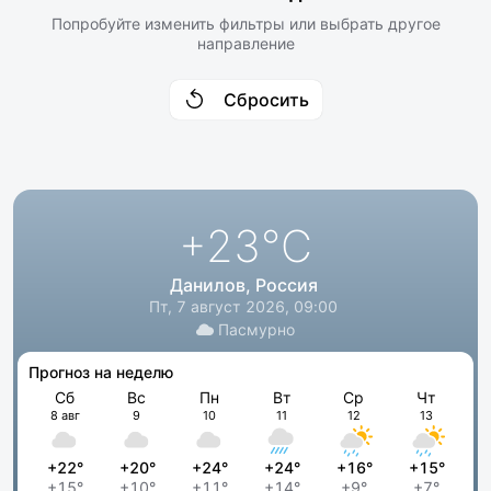
Попробуйте изменить фильтры или выбрать другое
направление
Сбросить
+23
°C
Данилов, Россия
Пт, 7 август 2026, 09:00
Пасмурно
Прогноз на неделю
Сб
Вс
Пн
Вт
Ср
Чт
8 авг
9
10
11
12
13
+22°
+20°
+24°
+24°
+16°
+15°
+15°
+10°
+11°
+14°
+9°
+7°