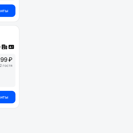
анты
99 ₽
2 гостя
анты