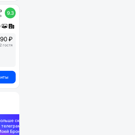
о
9.3
в
90 ₽
2 гостя
анты
Больше скидок —
 телеграм-канале
Моей Брони