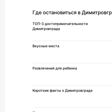
так что минусы отсутствуют.
удобст
интерн
постел
Где остановиться в Димитровгр
ТОП-3 достопримечательности
Димитровграда
Вкусные места
Развлечения для ребенка
Короткие факты о Димитровграде