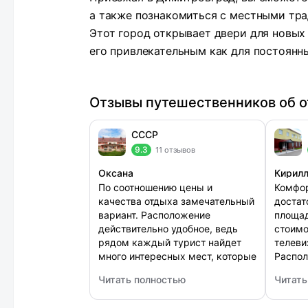
а также познакомиться с местными тр
Этот город открывает двери для новых
его привлекательным как для постоянны
Отзывы путешественников об о
СССР
9.3
11 отзывов
Оксана
Кирил
По соотношению цены и
Комфор
качества отдыха замечательный
достат
вариант. Расположение
площад
действительно удобное, ведь
стоимо
рядом каждый турист найдет
телеви
много интересных мест, которые
Распол
стоит посетить хотя бы раз,
Персон
Читать полностью
Читать
будучи в городе. На самом деле
сотруд
: СССР
: Mr. 
нас в гостинице устроило все,
Прожив