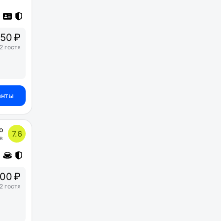
50 ₽
2 гостя
анты
о
7.6
в
00 ₽
2 гостя