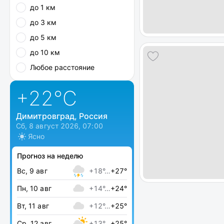
до 1 км
до 3 км
до 5 км
до 10 км
Любое расстояние
+22
°C
Димитровград, Россия
Сб, 8 август 2026, 07:00
Ясно
Прогноз на неделю
Вс, 9 авг
+18°…
+27°
Пн, 10 авг
+14°…
+24°
Вт, 11 авг
+12°…
+25°
Ср, 12 авг
+13°…
+25°