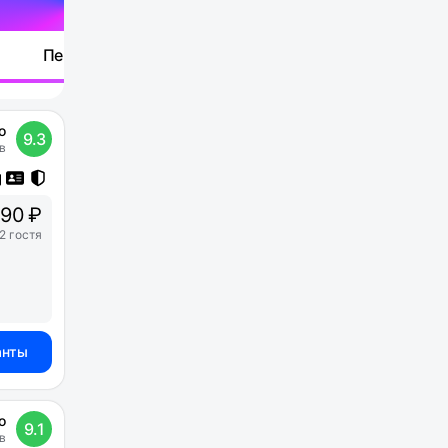
Перейти
о
9.3
в
90 ₽
2 гостя
анты
о
9.1
в