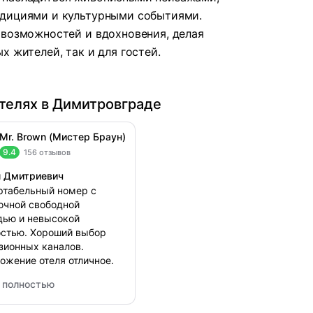
адициями и культурными событиями.
 возможностей и вдохновения, делая
х жителей, так и для гостей.
телях в Димитровграде
Mr. Brown (Мистер Браун)
9.4
156 отзывов
л Дмитриевич
табельный номер с
очной свободной
ью и невысокой
стью. Хороший выбор
зионных каналов.
ожение отеля отличное.
ал ненавязчивый,
 полностью
ники отзывчивые.
Brown (Мистер Браун)
ание уютное, все