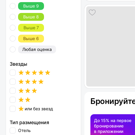
Выше 9
Выше 8
Выше 7
Выше 6
Любая оценка
Звезды
Бронируйте
или без звезд
До 15% на первое
Тип размещения
бронирование
Отель
в приложении