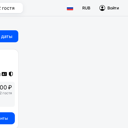
2 гостя
RUB
Войти
 даты
00 ₽
2 гостя
анты