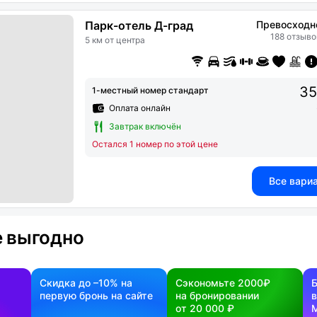
Парк-отель Д-град
Превосходн
188 отзыво
5 км от центра
35
1-местный номер стандарт
Оплата онлайн
Завтрак включён
Остался 1 номер по этой цене
Все вари
 выгодно
Скидка до –10% на
Сэкономьте 2000₽
первую бронь на сайте
на бронировании
в
от 20 000 ₽