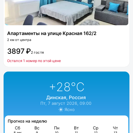
Апартаменты на улице Красная 162/2
2 км от центра
3897 ₽
2 гостя
Остался 1 номер по этой цене
+28
°C
Динская, Россия
Пт, 7 август 2026, 09:00
Ясно
Прогноз на неделю
Сб
Вс
Пн
Вт
Ср
Чт
8 авг
9
10
11
12
13