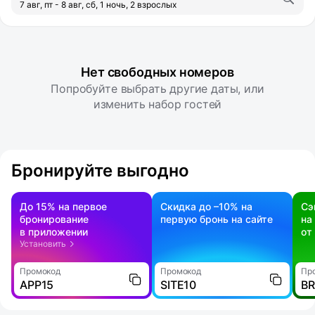
7 авг, пт - 8 авг, сб, 1 ночь, 2 взрослых
Нет свободных номеров
Попробуйте выбрать другие даты, или
изменить набор гостей
Бронируйте выгодно
До 15% на первое
Скидка до –10% на
Сэ
бронирование
первую бронь на сайте
на
в приложении
от
Установить
Промокод
Промокод
Пр
APP15
SITE10
B