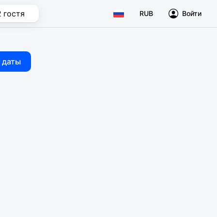
2 гостя
RUB
Войти
 даты