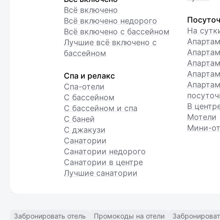
Всё включено
Посуточ
Всё включено недорого
На сутк
Всё включено с бассейном
Апарта
Лучшие всё включено с
Апартам
бассейном
Апартам
Апартам
Спа и релакс
Апартам
Спа-отели
посуточ
С бассейном
В центр
С бассейном и спа
Мотели
С баней
Мини-от
С джакузи
Санатории
Санатории недорого
Санатории в центре
Лучшие санатории
Забронировать отель
Промокоды на отели
Забронироват