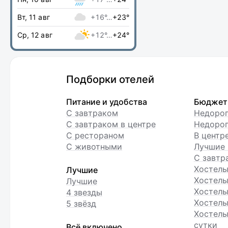
Вт, 11 авг
+16°…
+23°
Ср, 12 авг
+12°…
+24°
Подборки отелей
Питание и удобства
Бюджет
С завтраком
Недоро
С завтраком в центре
Недорог
С рестораном
В центр
С животными
Лучшие 
С завтр
Хостел
Лучшие
Хостелы
Лучшие
Хостелы
4 звезды
Хостелы
5 звёзд
Хостелы
сутки
Всё включено