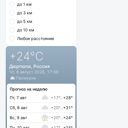
до 1 км
до 3 км
до 5 км
до 10 км
Любое расстояние
+24
°C
Дюртюли, Россия
Чт, 6 август 2026, 17:00
Пасмурно
Прогноз на неделю
Пт, 7 авг
+17°…
+28°
Сб, 8 авг
+20°…
+31°
Вс, 9 авг
+20°…
+24°
Пн, 10 авг
+17°…
+24°