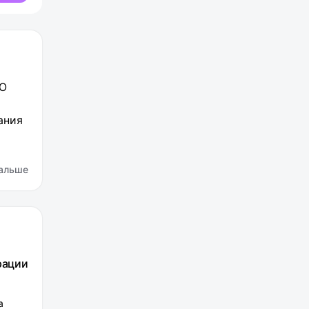
иО
ания
альше
ого и
и
рации
а