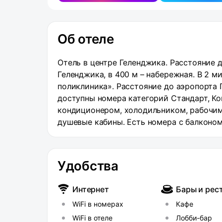
Об отеле
Отель в центре Геленджика. Расстояние 
Геленджика, в 400 м – набережная. В 2 м
поликлиника». Расстояние до аэропорта Г
доступны номера категорий Стандарт, Ко
кондиционером, холодильником, рабочим
душевые кабины. Есть номера с балконом
обслуживанием. Гости могут провести вр
прачечной, услуги трансфера. Отель «Ни
запоминающегося отдыха у самого Черно
Удобства
нескольких минутах ходьбы от пляжа, от
условия для расслабляющего отдыха. С 
Интернет
Бары и рес
вниманием дружелюбного персонала, кот
WiFi в номерах
Кафе
максимально приятным. Номера отеля оф
обеспечивая вам все необходимое для п
WiFi в отеле
Лобби-бар