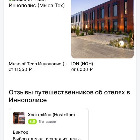
Muse of Tech Иннополис (Мьюз Тех)
ION (ИОН)
от 11550 ₽
от 6000 ₽
Отзывы путешественников об отелях в
Иннополисе
ХостелИнн (HostelInn)
8.9
5 отзывов
Виктор
Выбор сделал, исходя из цены,