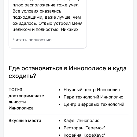
плюс расположение тоже учел.
Все условия оказались
подходящими, даже лучше, чем
ожидалось. Отдых устроил меня
целиком и полностью. Никаких
минусов здесь не нашел,
Читать полностью
рекомендую друзьям. Доехали
: ХостелИнн (HostelInn)
легко, никаких трудностей.
Где остановиться в Иннополисе и куда
сходить?
ТОП-3
Научный центр Иннополис
достопримечате
Парк технологий Иннополис
льности
Центр цифровых технологий
Иннополиса
Вкусные места
Кафе 'Иннополис'
Ресторан 'Теремок'
Кофейня 'КофеХаус'