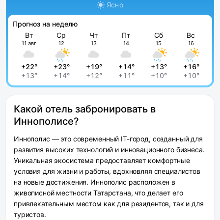
Ясно
Прогноз на неделю
Вт
Ср
Чт
Пт
Сб
Вс
11 авг
12
13
14
15
16
+22°
+23°
+19°
+14°
+13°
+16°
+13°
+14°
+12°
+11°
+10°
+10°
Какой отель забронировать в
Иннополисе?
Иннополис — это современный IT-город, созданный для
развития высоких технологий и инновационного бизнеса.
Уникальная экосистема предоставляет комфортные
условия для жизни и работы, вдохновляя специалистов
на новые достижения. Иннополис расположен в
живописной местности Татарстана, что делает его
привлекательным местом как для резидентов, так и для
туристов.