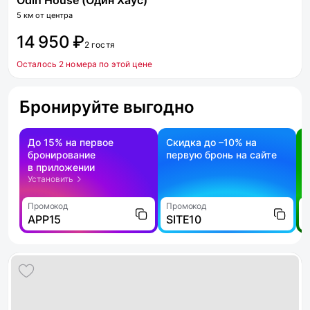
Odin House (Один Хаус)
5 км от центра
14 950 ₽
2 гостя
Осталось 2 номера по этой цене
Бронируйте выгодно
До 15% на первое
Скидка до –10% на
бронирование
первую бронь на сайте
н
в приложении
о
Установить
Промокод
Промокод
П
APP15
SITE10