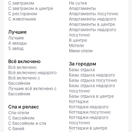
С завтраком
На сутки
С завтраком в центре
Апартаменты
С рестораном
Апартаменты посуточно
С животными
Апартаменты недорого
Апартаменты в центре
Апартаменты недорого
Лучшие
посуточно
Лучшие
В центре
4 звезды
Мотели
5 звёзд
Мини-отели
Всё включено
За городом
Всё включено
Базы отдыха
Всё включено недорого
Базы отдыха недорого
Всё включено с
Базы отдыха посуточно
бассейном
Базы отдыха недорого
Лучшие всё включено с
посуточно
бассейном
Базы отдыха в центре
Коттеджи
Спа и релакс
Коттеджи недорого
Коттеджи посуточно
Спа-отели
Коттеджи недорого
С бассейном
посуточно
С бассейном и спа
Коттеджи в центре
С баней