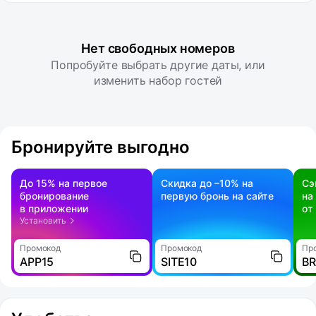
Нет свободных номеров
Попробуйте выбрать другие даты, или
изменить набор гостей
Бронируйте выгодно
До 15% на первое
Скидка до –10% на
Сэ
бронирование
первую бронь на сайте
на
в приложении
от
Установить
Промокод
Промокод
Пр
APP15
SITE10
B