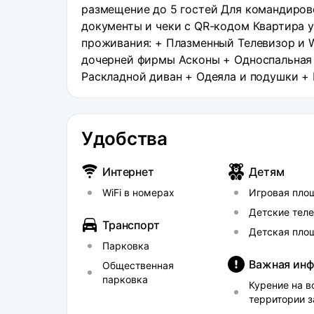
размещение до 5 гостей Для командирово
документы и чеки с QR-кодом Квартира 
проживания: + Плазменный Телевизор и W
дочерней фирмы Асконы + Односпальная 
Раскладной диван + Одеяла и подушки + 
Холодильник + Газовая плита + Посуда и
машина и сушилка + Гладильная доска, у
наших квартирах есть правила, которые н
Удобства
курения). Разрешено только на балконе с
человек - Вечеринки и громкий шум запр
Интернет
Детям
питомцами у нас нельзя Стандартный заез
WiFi в номерах
Игровая пло
однако по возможности мы постараемся 
пожалуйста ваши пожелания по времени 
Детские тел
Транспорт
информируем вас, что белье сушится неп
Детская пло
подтверждаете отсутствие претензий по
Парковка
в поддержании уюта и порядка в нашем п
Важная ин
Общественная
парковка
Курение на в
территории 