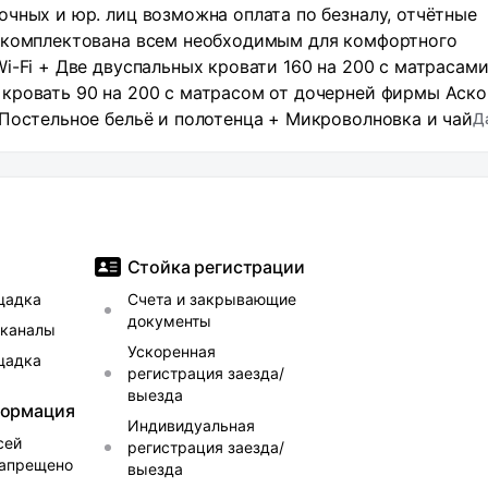
чных и юр. лиц возможна оплата по безналу, отчётные
укомплектована всем необходимым для комфортного
i-Fi + Две двуспальных кровати 160 на 200 с матрасами
кровать 90 на 200 с матрасом от дочерней фирмы Аско
Постельное бельё и полотенца + Микроволновка и чайн
Д
 техника для приготовления разных блюд + Стиральная
тюг и фен А также шаговая доступность до военной час
е сложно соблюдать: - У нас не курят внутри (любые ви
 закрытой дверью, без остаточного пепла! - Не больше 5
ещен, мы очень любим наших соседей - К сожалению, с
Стойка регистрации
д в наши квартиры с 15:00, а стандартный выезд до 12:
щадка
Счета и закрывающие
подстроимся под ваши планы, для этого напишите
документы
Наша компания не является отелем, поэтому мы
еканалы
Ускоренная
осредственно в квартире. Бронируя квартиру, вы
щадка
регистрация заезда/
 этому вопросу. Мы ценим ваше понимание и сотруднич
выезда
ространстве Будем рады видеть вас!
формация
Индивидуальная
сей
регистрация заезда/
запрещено
выезда