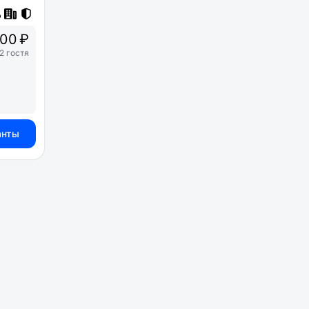
00 ₽
2 гостя
анты