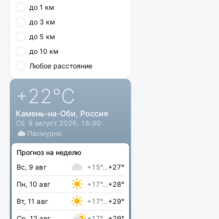
до 1 км
до 3 км
до 5 км
до 10 км
Любое расстояние
+22
°C
Камень-на-Оби, Россия
Сб, 8 август 2026, 16:00
Пасмурно
Прогноз на неделю
Вс, 9 авг
+15°…
+27°
Пн, 10 авг
+17°…
+28°
Вт, 11 авг
+17°…
+29°
Ср, 12 авг
+17°…
+29°