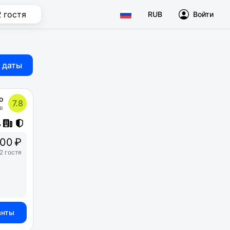
2 гостя
RUB
Войти
 даты
о
7.8
в
00 ₽
2 гостя
анты