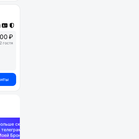
00 ₽
2 гостя
анты
Больше скидок —
 телеграм-канале
Моей Брони