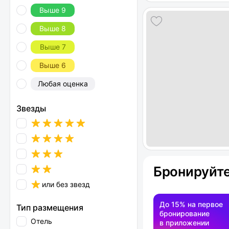
Выше 9
Выше 8
Выше 7
Выше 6
Любая оценка
Звезды
Бронируйте
или без звезд
До 15% на первое
Тип размещения
бронирование
Отель
в приложении