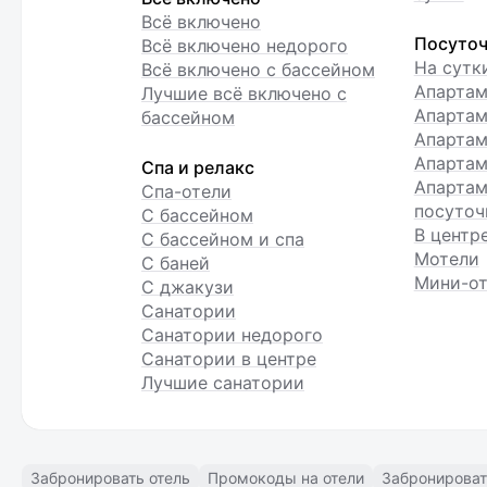
Всё включено
Посуточ
Всё включено недорого
На сутк
Всё включено с бассейном
Апарта
Лучшие всё включено с
Апартам
бассейном
Апартам
Апартам
Спа и релакс
Апартам
Спа-отели
посуточ
С бассейном
В центр
С бассейном и спа
Мотели
С баней
Мини-от
С джакузи
Санатории
Санатории недорого
Санатории в центре
Лучшие санатории
Забронировать отель
Промокоды на отели
Забронироват