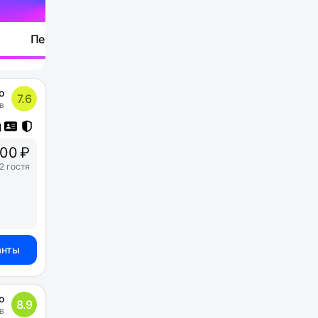
Перейти
о
7.6
в
00 ₽
2 гостя
анты
о
8.9
в