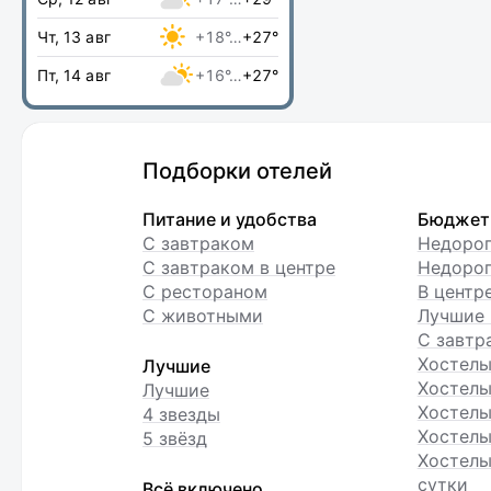
Чт, 13 авг
+18°…
+27°
Пт, 14 авг
+16°…
+27°
Подборки отелей
Питание и удобства
Бюджет
С завтраком
Недоро
С завтраком в центре
Недорог
С рестораном
В центр
С животными
Лучшие 
С завтр
Хостел
Лучшие
Хостелы
Лучшие
Хостелы
4 звезды
Хостелы
5 звёзд
Хостелы
сутки
Всё включено