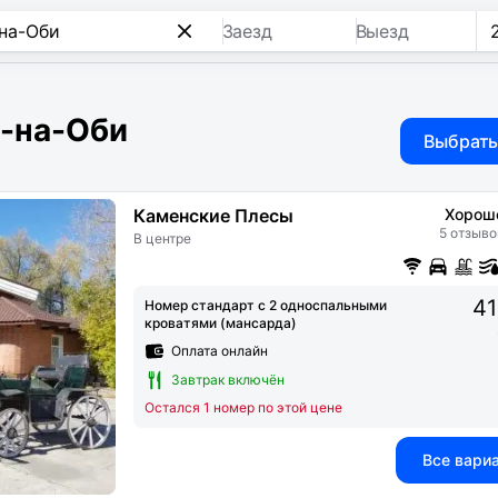
Заезд
Выезд
е-на-Оби
Выбрать
Каменские Плесы
Хорош
5 отзыво
В центре
41
Номер стандарт с 2 односпальными
кроватями (мансарда)
Оплата онлайн
Завтрак включён
Остался 1 номер по этой цене
Все вари