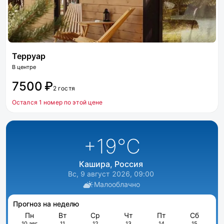
Терруар
В центре
7500 ₽
2 гостя
Остался 1 номер по этой цене
+19
°C
Кашира, Россия
Вс, 9 август 2026, 09:00
Малооблачно
Прогноз на неделю
Пн
Вт
Ср
Чт
Пт
Сб
10 авг
11
12
13
14
15