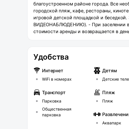
благоустроенном районе города. Все нео
городской пляж, кафе, рестораны, кинот
игровой детской площадкой и беседкой
ВИДЕОНАБЛЮДЕНИЮ). - При заселении в
стоимости аренды и возвращается в ден
командированных сотрудников, чек. В К
1-4 человек: ● двуспальная кровать (180
плитой, холодильником, микроволновкой
Удобства
современный телевизор, СМАРТ ТВ, WI-FI
утюг, гладильная доска. Парковка автом
Интернет
Детям
Район меет отличную инфраструктуру: В 
WiFi в номерах
Детские тел
супермаркеты, тц, Аквапарк "Аквалэнд", 
развязка. НЕ РАЗМЕЩАЕМ: - граждан без 
Транспорт
Пляж
опьянения - с животными - для увеселит
употребление наркотических средств в а
Парковка
Пляж
Общественная
Развлечени
парковка
Аквапарк