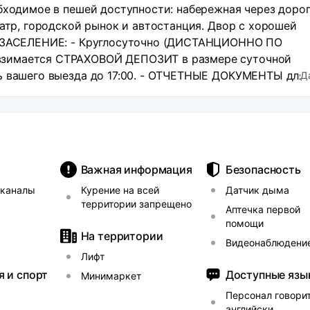
бходимое в пешей доступности: набережная через дорог
еатр, городской рынок и автостанция. Двор с хорошей
. ЗАСЕЛЕНИЕ: - Круглосуточно (ДИСТАНЦИОННО ПО
зимается СТРАХОВОЙ ДЕПОЗИТ в размере суточной
ь вашего выезда до 17:00. - ОТЧЕТНЫЕ ДОКУМЕНТЫ для
Д
ВАРТИРЕ есть все необходимое для комфортного прожив
 см) и раскладной диван; ● оборудованная кухня с газов
 и электрическим чайником, необходимая посуда; ●
; ● кондиционер; ● стиральная машина, сушилка для бе
обилей бесплатно у дома (под окнами). РАСПОЛОЖЕНИЕ:
Важная информация
Безопасность
шаговой доступности море и городской пляж , Анжи Аре
еканалы
Курение на всей
Датчик дыма
бесплатная парковка перед домом, удобная транспортная
территории запрещено
документов - людей в состояние алкогольного и иного
Аптечка первой
помощи
ельных мероприятий. Соблюдение закона о тишине! Куре
На территории
партаментах строго запрещено!
Видеонаблюдени
Лифт
я и спорт
Доступные язы
Минимаркет
Персонал говорит
английски