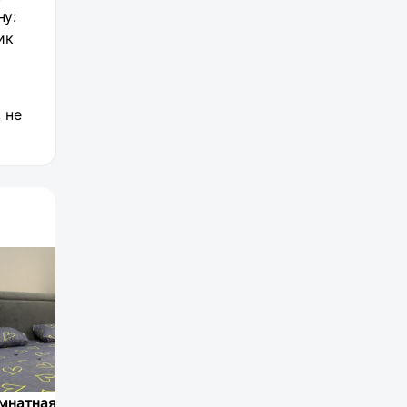
ну:
ик
 не
Двухкомнатная квартира в центре Каспийска
Riviera Caspian (Ривьера Каспия) на улице Магомедали Магомеджановa 31