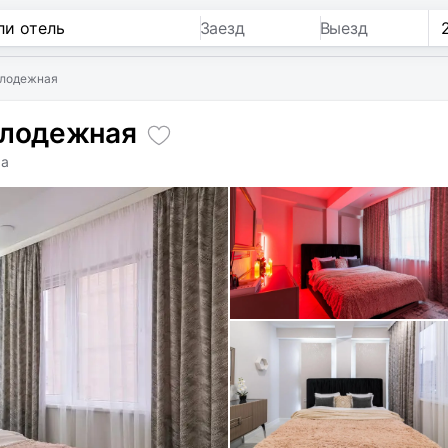
Заезд
Выезд
олодежная
олодежная
ра