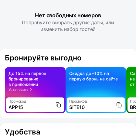
Нет свободных номеров
Попробуйте выбрать другие даты, или
изменить набор гостей
Бронируйте выгодно
До 15% на первое
Скидка до –10% на
Сэ
бронирование
первую бронь на сайте
на
в приложении
от
Установить
Промокод
Промокод
Пр
APP15
SITE10
B
Удобства