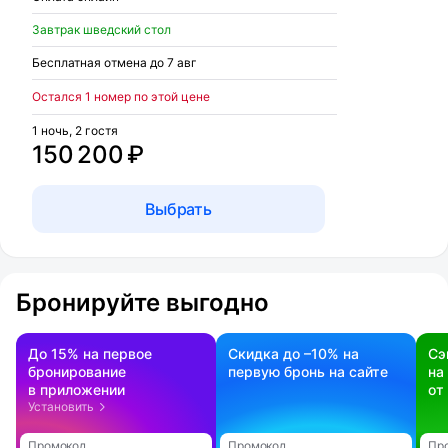
Завтрак шведский стол
Бесплатная отмена до 7 авг
Остался 1 номер по этой цене
1 ночь, 2 гостя
150 200 ₽
Выбрать
Бронируйте выгодно
До 15% на первое
Скидка до –10% на
Сэ
бронирование
первую бронь на сайте
на
в приложении
от
Установить
Промокод
Промокод
Пр