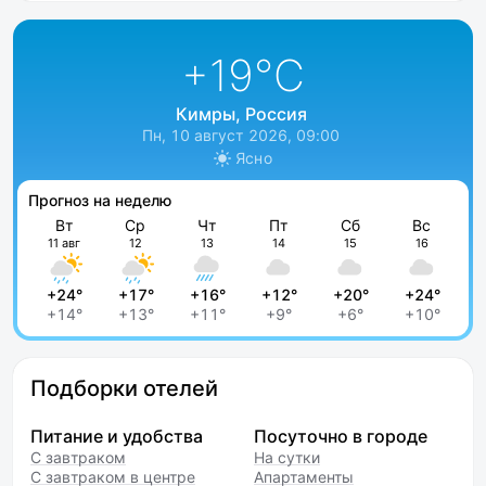
+19
°C
Кимры, Россия
Пн, 10 август 2026, 09:00
Ясно
Прогноз на неделю
Вт
Ср
Чт
Пт
Сб
Вс
11 авг
12
13
14
15
16
+24°
+17°
+16°
+12°
+20°
+24°
+14°
+13°
+11°
+9°
+6°
+10°
Подборки отелей
Питание и удобства
Посуточно в городе
С завтраком
На сутки
С завтраком в центре
Апартаменты