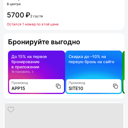
В центре
5700 ₽
2 гостя
Остался 1 номер по этой цене
Бронируйте выгодно
До 15% на первое
Скидка до –10% на
бронирование
первую бронь на сайте
н
в приложении
о
Установить
Промокод
Промокод
П
APP15
SITE10