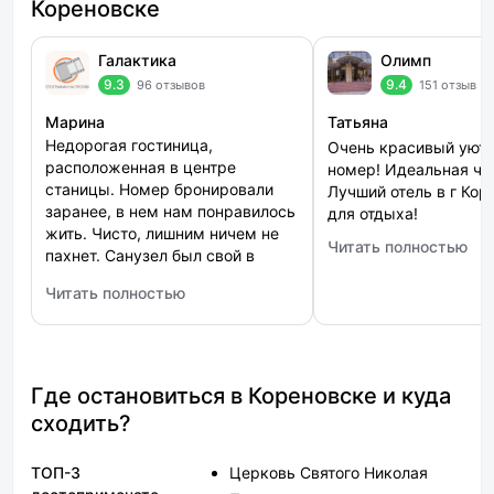
Кореновске
Галактика
Олимп
9.3
9.4
96 отзывов
151 отзыв
Марина
Татьяна
Недорогая гостиница,
Очень красивый уют
расположенная в центре
номер! Идеальная чи
станицы. Номер бронировали
Лучший отель в г Кор
заранее, в нем нам понравилось
для отдыха!
жить. Чисто, лишним ничем не
Читать полностью
: Олимп
пахнет. Санузел был свой в
номере. При отеле есть немало
Читать полностью
развлечений, включая бильярд и
: Галактика
ночной клуб. Работает здесь и
салон красоты. В ресторане
понравилось оформление блюд
и размер порций.
Где остановиться в Кореновске и куда
сходить?
ТОП-3
Церковь Святого Николая