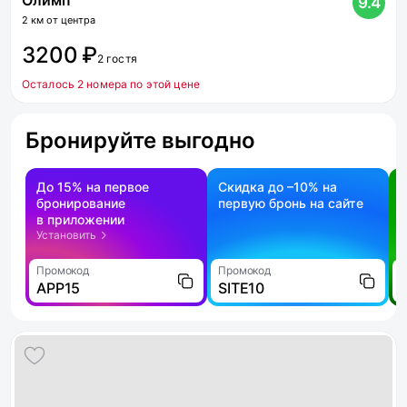
Олимп
9.4
2 км от центра
3200 ₽
2 гостя
Осталось 2 номера по этой цене
Бронируйте выгодно
До 15% на первое
Скидка до –10% на
бронирование
первую бронь на сайте
н
в приложении
о
Установить
Промокод
Промокод
П
APP15
SITE10