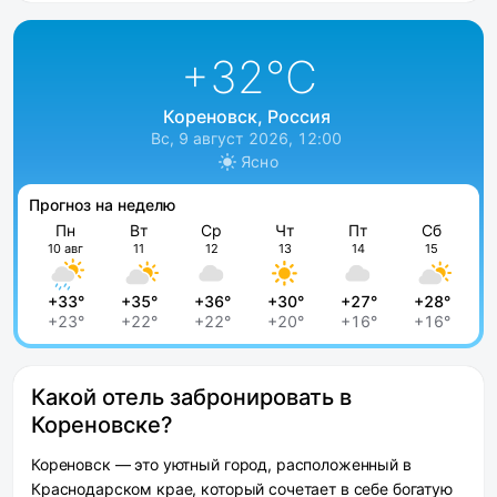
+32
°C
Кореновск, Россия
Вс, 9 август 2026, 12:00
Ясно
Прогноз на неделю
Пн
Вт
Ср
Чт
Пт
Сб
10 авг
11
12
13
14
15
+33°
+35°
+36°
+30°
+27°
+28°
+23°
+22°
+22°
+20°
+16°
+16°
Какой отель забронировать в
Кореновске?
Кореновск — это уютный город, расположенный в
Краснодарском крае, который сочетает в себе богатую