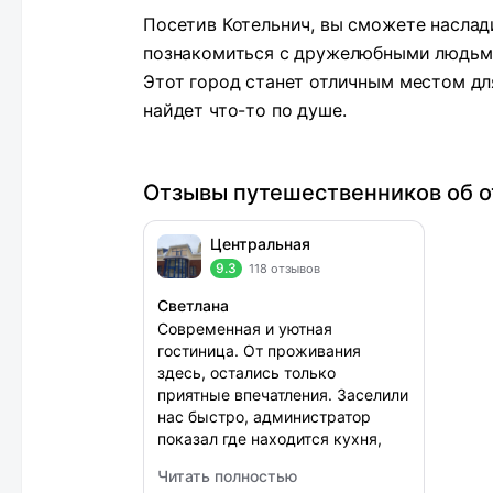
Посетив Котельнич, вы сможете наслад
познакомиться с дружелюбными людьми
Этот город станет отличным местом дл
найдет что-то по душе.
Отзывы путешественников об о
Центральная
9.3
118 отзывов
Светлана
Современная и уютная
гостиница. От проживания
здесь, остались только
приятные впечатления. Заселили
нас быстро, администратор
показал где находится кухня,
рассказал об услугах. Номер
Читать полностью
небольшой, в нем современный
: Центральная