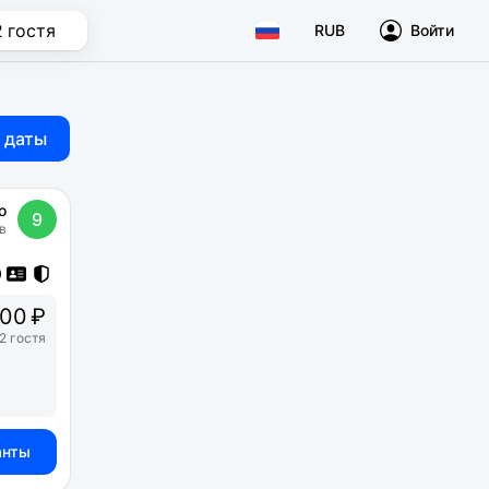
2 гостя
RUB
Войти
 даты
о
9
в
00 ₽
2 гостя
анты