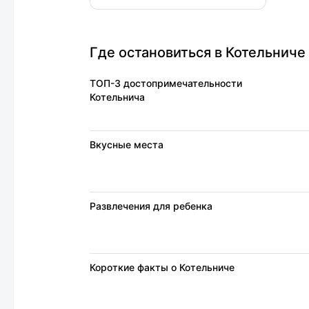
интерьер, есть доступ к
бесплатному Wi-Fi. Проблем с
парковкой не возникло. Машину
можно оставить на частной или
Где остановиться в Котельниче 
уличной парковке.
ТОП-3 достопримечательности
Котельнича
Вкусные места
Развлечения для ребенка
Короткие факты о Котельниче