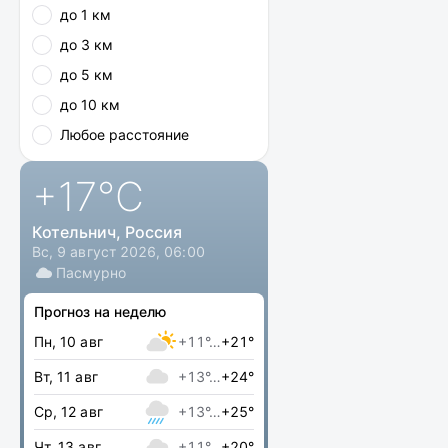
до 1 км
до 3 км
до 5 км
до 10 км
Любое расстояние
+17
°C
Котельнич, Россия
Вс, 9 август 2026, 06:00
Пасмурно
Прогноз на неделю
Пн, 10 авг
+11°…
+21°
Вт, 11 авг
+13°…
+24°
Ср, 12 авг
+13°…
+25°
Чт, 13 авг
+11°…
+20°