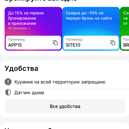
До 15% на первое
Скидка до –10% на
Сэ
бронирование
первую бронь на сайте
на
в приложении
от
Установить
Промокод
Промокод
Пр
APP15
SITE10
B
Удобства
Курение на всей территории запрещено
Датчик дыма
Все удобства