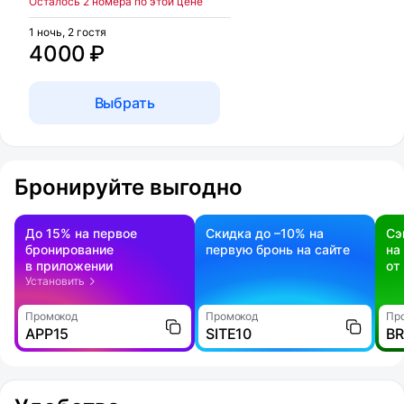
Осталось 2 номера по этой цене
1 ночь, 2 гостя
4000 ₽
Выбрать
Бронируйте выгодно
До 15% на первое
Скидка до –10% на
Сэ
бронирование
первую бронь на сайте
на
в приложении
от
Установить
Промокод
Промокод
Пр
APP15
SITE10
B