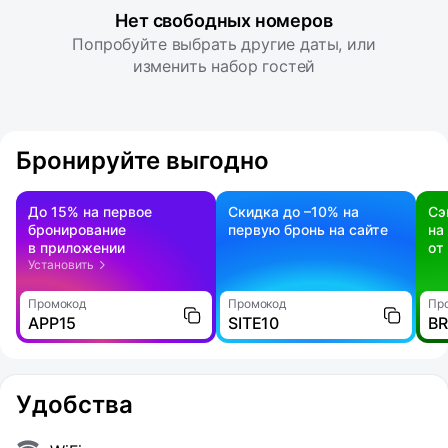
Нет свободных номеров
Попробуйте выбрать другие даты, или
изменить набор гостей
Бронируйте выгодно
До 15% на первое
Скидка до –10% на
Сэ
бронирование
первую бронь на сайте
на
в приложении
от
Установить
Промокод
Промокод
Пр
APP15
SITE10
B
Удобства