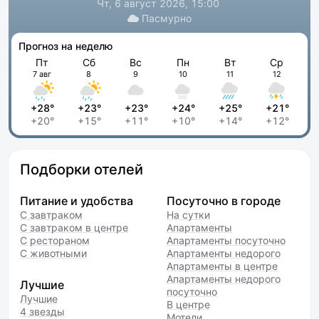
Чт, 6 август 2026, 15:00
Пасмурно
Прогноз на неделю
Пт
Сб
Вс
Пн
Вт
Ср
7 авг
8
9
10
11
12
+28°
+23°
+23°
+24°
+25°
+21°
+20°
+15°
+11°
+10°
+14°
+12°
Подборки отелей
Питание и удобства
Посуточно в городе
С завтраком
На сутки
С завтраком в центре
Апартаменты
С рестораном
Апартаменты посуточно
С животными
Апартаменты недорого
Апартаменты в центре
Апартаменты недорого
Лучшие
посуточно
Лучшие
В центре
4 звезды
Мотели