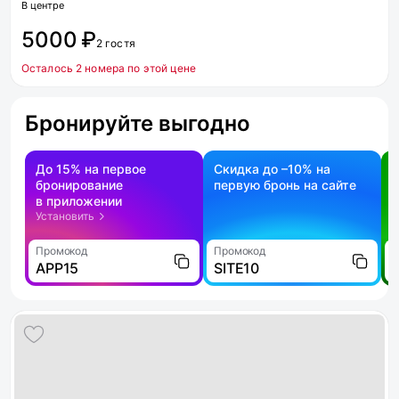
В центре
5000 ₽
2 гостя
Осталось 2 номера по этой цене
Бронируйте выгодно
До 15% на первое
Скидка до –10% на
бронирование
первую бронь на сайте
н
в приложении
о
Установить
Промокод
Промокод
П
APP15
SITE10