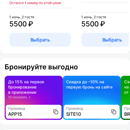
Остался 1 номер по этой цене
1 ночь, 2 гостя
1 ночь, 2 гостя
5500 ₽
5500 ₽
Выбрать
Выбрать
Бронируйте выгодно
До 15% на первое
Скидка до –10% на
Сэ
бронирование
первую бронь на сайте
на
в приложении
от
Установить
Промокод
Промокод
Пр
APP15
SITE10
B