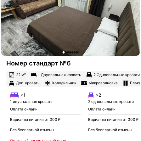
Номер стандарт №6
22 м²
1 Двуспальная кровать
2 Односпальные кровати
Доп. кровать
Холодильник
Микроволновка
Блэка
×1
×2
1 двуспальная кровать
2 односпальные кровати
Оплата онлайн
Оплата онлайн
Варианты питания от 300 ₽
Варианты питания от 300 ₽
Без бесплатной отмены
Без бесплатной отмены
Остался 1 номер по этой цене